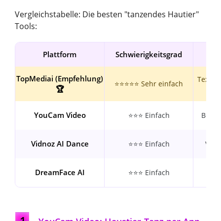
Vergleichstabelle: Die besten "tanzendes Hautier"
Tools:
Plattform
Schwierigkeitsgrad
B
TopMediai (Empfehlung)
Text-zu
⭐⭐⭐⭐⭐ Sehr einfach
🏆
YouCam Video
⭐⭐⭐ Einfach
Beauty
Vidnoz AI Dance
⭐⭐⭐ Einfach
Vorg
DreamFace AI
⭐⭐⭐ Einfach
"S
1