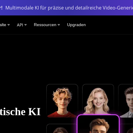
!
Multimodale KI für präzise und detailreiche Video-Gener
API
alte
Ressourcen
Upgraden
stische KI