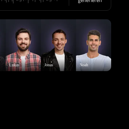
generieren
Lukas
Jonas
Noah