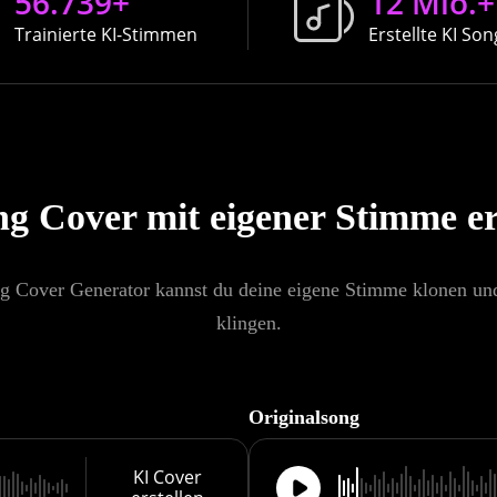
56.739+
12 Mio.+
Trainierte KI-Stimmen
Erstellte KI So
g Cover mit eigener Stimme er
g Cover Generator kannst du deine eigene Stimme klonen und r
klingen.
Originalsong
KI Cover