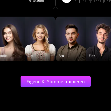
erstellen
milia
Lea
Ben
Finn
Eigene KI-Stimme trainieren