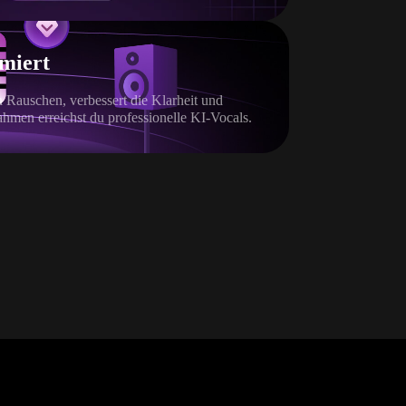
imiert
 Rauschen, verbessert die Klarheit und
ahmen erreichst du professionelle KI-Vocals.