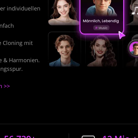
er individuellen
nfach
e Cloning mit
te & Harmonien.
angsspur.
n >>