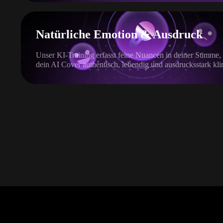
Natürliche Emotion & Ausdruck
Unser KI-Training erfasst feine Nuancen in deiner Stimme,
dein AI Cover authentisch, lebendig und ausdrucksstark kli