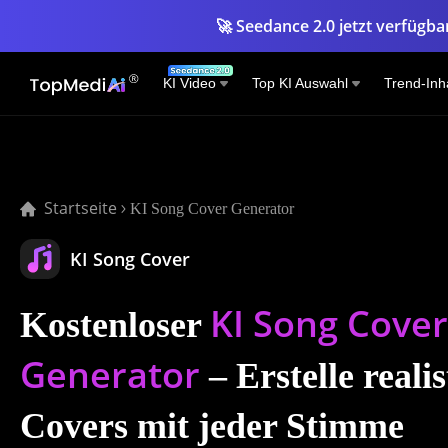
🚀 Seedance 2.0 jetzt verfügbar
KI Video
Top KI Auswahl
Trend-Inh
Startseite
KI Song Cover Generator
KI Song Cover
KI Song Cover
Kostenloser
Generator
– Erstelle reali
Covers mit jeder Stimme