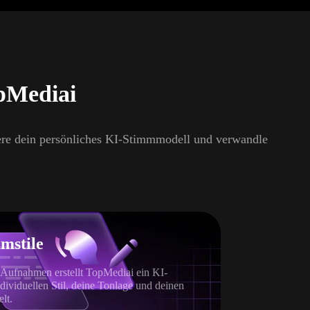
opMediai
iere dein persönliches KI-Stimmmodell und verwandle
mmstile
 Aufnahmen erstellt TopMediai ein KI-
dividuellen Stil, deine Tonlage und deinen
lt.