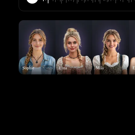
Sophie
Lina
Mila
E