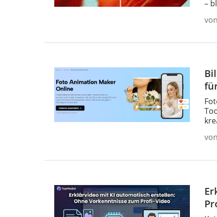
– b
vo
Bi
fü
Fot
Too
kre
vo
Er
Pr