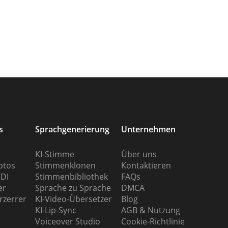
s
Sprachgenerierung
Unternehmen
KI-Stimme
Über uns
otos
Stimmenklonen
Kontaktieren
IDI
Stimmenbibliothek
FAQs
er
Sprache zu Sprache
DMCA
zerrer
KI-Video-Übersetzer
Blog
KI-Lip-Sync
AGB & Nutzung
Voiceover Studio
Cookie-Richtlinie