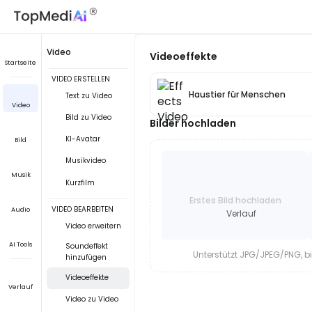
Video
Videoeffekte
Startseite
VIDEO ERSTELLEN
Haustier für Menschen
Text zu Video
Video
Bild zu Video
Bilder hochladen
KI-Avatar
Bild
Musikvideo
Musik
Kurzfilm
Erstes Bild hochladen
VIDEO BEARBEITEN
Audio
Verlauf
Video erweitern
AI Tools
Soundeffekt
Unterstützt JPG/JPEG/PNG, b
hinzufügen
Videoeffekte
Verlauf
Video zu Video