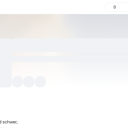
0
nd schwer,