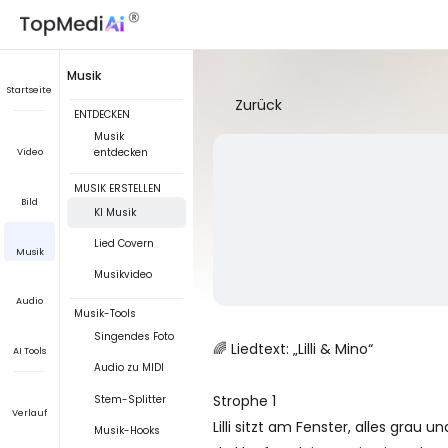
Musik
Startseite
Zurück
ENTDECKEN
Musik
entdecken
Video
MUSIK ERSTELLEN
Bild
KI Musik
Lied Covern
Musik
Musikvideo
Audio
Musik-Tools
Singendes Foto
🌈 Liedtext: „Lilli & Mino“
AI Tools
Audio zu MIDI
Strophe 1
Stem-Splitter
Verlauf
Lilli sitzt am Fenster, alles grau u
Musik-Hooks