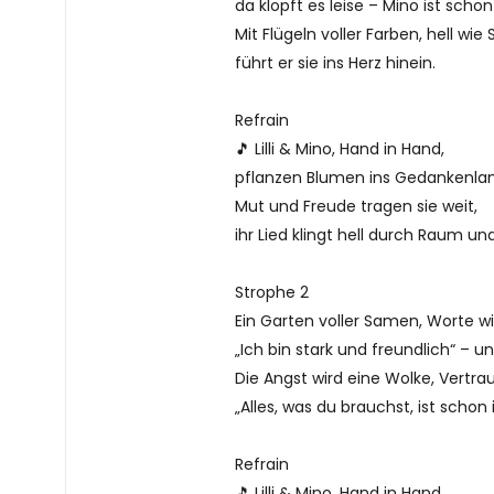
da klopft es leise – Mino ist schon 
Mit Flügeln voller Farben, hell wi
führt er sie ins Herz hinein.
Refrain
🎵 Lilli & Mino, Hand in Hand,
pflanzen Blumen ins Gedankenlan
Mut und Freude tragen sie weit,
ihr Lied klingt hell durch Raum und
Strophe 2
Ein Garten voller Samen, Worte w
„Ich bin stark und freundlich“ – u
Die Angst wird eine Wolke, Vertrau
„Alles, was du brauchst, ist schon i
Refrain
🎵 Lilli & Mino, Hand in Hand,