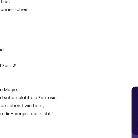
hier.
e Sonnenschein,
d.
 Zeit. 🎵
ie Magie,
nd schon blüht die Fantasie.
en scheint wie Licht,
n dir – vergiss das nicht.“