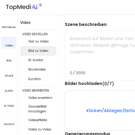
Video
Szene beschreiben
Startseite
VIDEO ERSTELLEN
Basierend auf Bildern und Text f
Text zu Video
definieren. Beispiel: @Image 
Video
Bild zu Video
zusammen.
KI-Avatar
Bild
Musikvideo
0 / 2000
Musik
Kurzfilm
Bilder hochladen
(0/7)
VIDEO BEARBEITEN
Audio
Video erweitern
AI Tools
Soundeffekt
Klicken/Ablegen/Einf
hinzufügen
Videoeffekte
Verlauf
Video zu Video
Generierungsmodus