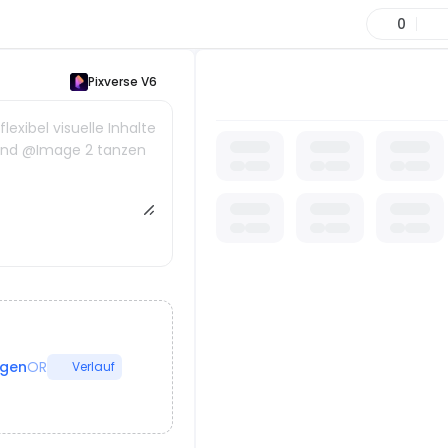
0
Pixverse V6
lexibel visuelle Inhalte
1 und @Image 2 tanzen
ügen
OR
Verlauf