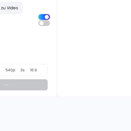
 zu Video
540p
3s
16:9
--