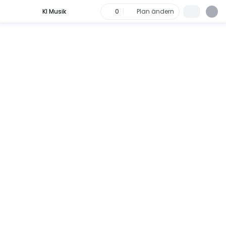
KI Musik
0
Plan ändern